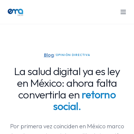
Blog
/
OPINIÓN DIRECTIVA
Productos EMA
La salud digital ya es ley
POR GIRO
en México: ahora falta
Recursos
Hospitales
convertirla en
retorno
Casos de Éxito
Clínicas
social.
Prensa
Solicitar Demo
Farmacias
Blog
Por primera vez coinciden en México marco
Ver todos los productos
Videos